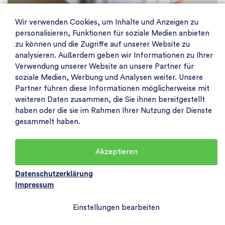
Wir verwenden Cookies, um Inhalte und Anzeigen zu
personalisieren, Funktionen für soziale Medien anbieten
zu können und die Zugriffe auf unserer Website zu
analysieren. Außerdem geben wir Informationen zu Ihrer
Verwendung unserer Website an unsere Partner für
soziale Medien, Werbung und Analysen weiter. Unsere
Partner führen diese Informationen möglicherweise mit
weiteren Daten zusammen, die Sie ihnen bereitgestellt
Corona-Hilfen für Kleinunternehmen:
haben oder die sie im Rahmen Ihrer Nutzung der Dienste
Kurzarbeitergeld und Überbrückungshilfen
gesammelt haben.
verlängert
Kurzarbeitergeld wird bis 2021 verlängert Diese Woche
Akzeptieren
hat die Große Koalition entschieden, die staatlichen
Datenschutzerklärung
Corona-Hilfen ausweiten. Kurzarbeitergeld…
Impressum
Weiterlesen
Einstellungen bearbeiten