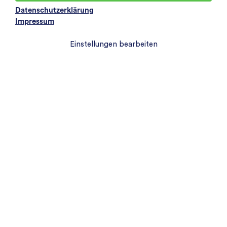
Datenschutzerklärung
Impressum
Häufigkeit
Einstellungen bearbeiten
Der Newsletter wird idR. monatlich
versendet, abhängig von aktuellen
Themen und Entwicklungen. Sie können
sich jederzeit über einen Link in
unserem Newsletter wieder abmelden.