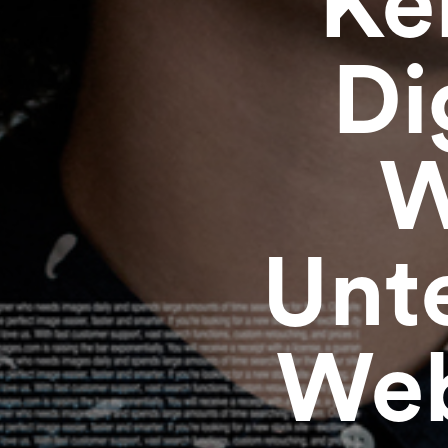
Ke
Di
W
Unt
Web