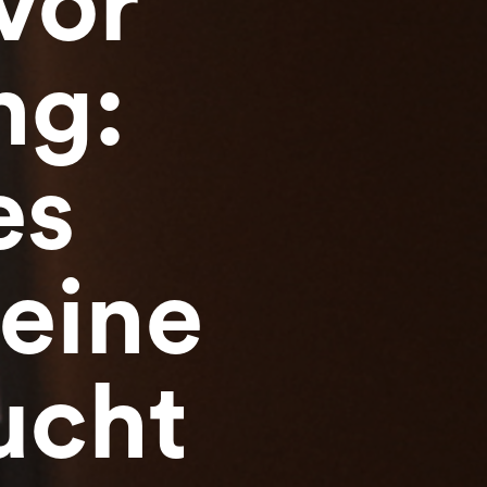
vor
ng:
es
eine
ucht
Beraten lassen