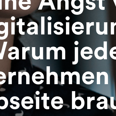
ine Angst 
gitalisieru
arum jed
ernehmen 
seite bra