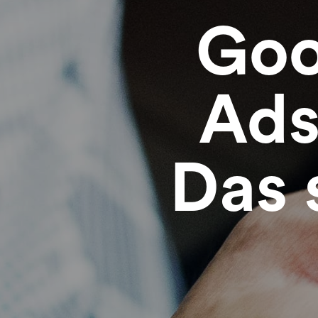
Goo
Ads 
Das 