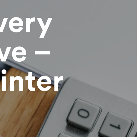
very
ive –
inter
Beraten lassen