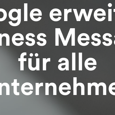
gle erwei
iness Mess
für alle
nternehm