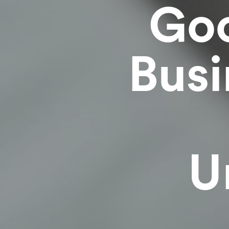
Goo
Bus
U