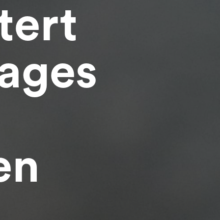
tert
ages
en
Beraten lassen