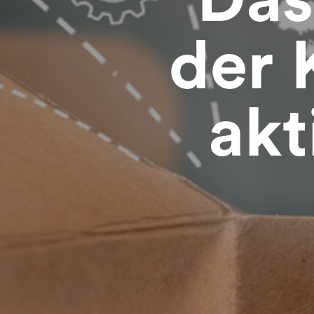
der 
akt