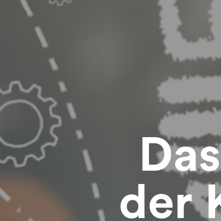
Das
der 