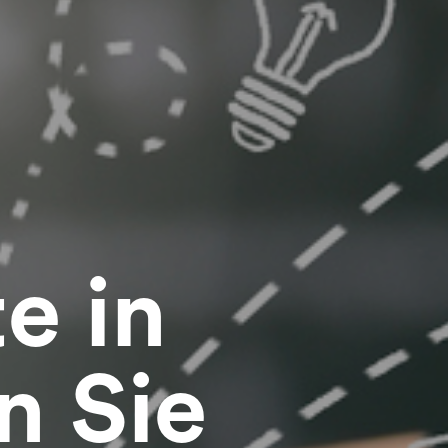
e in
n Sie